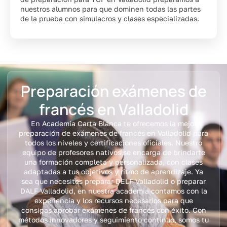
nuestros alumnos para que dominen todas las partes
de la prueba con simulacros y clases especializadas.
Preparación exámenes de
francés en Valladolid
En Academia Carta Blanca te ofrecemos la mejor
preparación de exámenes de francés en Valladolid para
todos los niveles y certificaciones oficiales. Nuestro
equipo de profesores nativos se encarga de brindarte
una formación completa y personalizada, con clases
adaptadas a tus objetivos y ritmo de aprendizaje. Ya
sea que necesites preparar DELF Valladolid o preparar
DALF Valladolid, en nuestra academia contamos con la
experiencia y los recursos necesarios para que
consigas aprobar exámenes de francés con éxito. Con
métodos innovadores y seguimiento continuo, somos tu