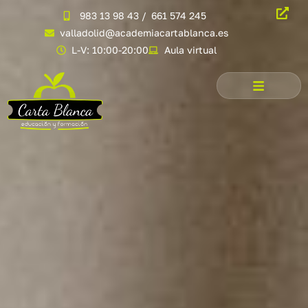
983 13 98 43
/
661 574 245
valladolid@academiacartablanca.es
L-V: 10:00-20:00
Aula virtual