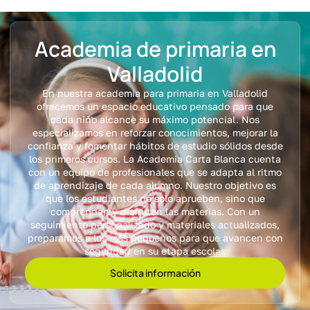
Academia de primaria en
Valladolid
En nuestra academia para primaria en Valladolid
ofrecemos un espacio educativo pensado para que
cada niño alcance su máximo potencial. Nos
especializamos en reforzar conocimientos, mejorar la
confianza y fomentar hábitos de estudio sólidos desde
los primeros cursos. La Academia Carta Blanca cuenta
con un equipo de profesionales que se adapta al ritmo
de aprendizaje de cada alumno. Nuestro objetivo es
que los estudiantes no solo aprueben, sino que
comprendan y disfruten las materias. Con un
seguimiento personalizado y materiales actualizados,
preparamos a los más pequeños para que avancen con
seguridad en su etapa escolar.
Solicita información