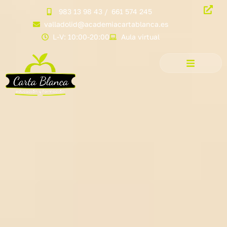
983 13 98 43
/
661 574 245
valladolid@academiacartablanca.es
L-V: 10:00-20:00
Aula virtual