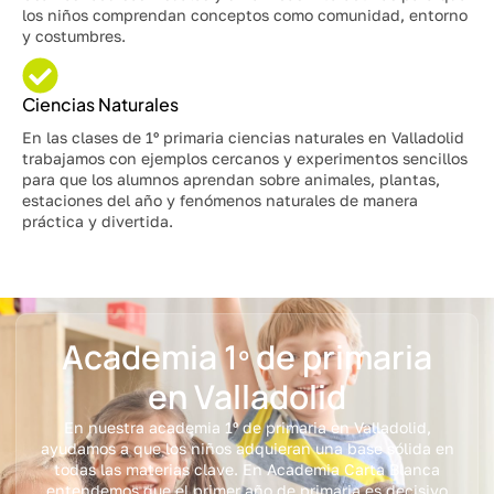
los niños comprendan conceptos como comunidad, entorno
y costumbres.
Ciencias Naturales
En las clases de 1º primaria ciencias naturales en Valladolid
trabajamos con ejemplos cercanos y experimentos sencillos
para que los alumnos aprendan sobre animales, plantas,
estaciones del año y fenómenos naturales de manera
práctica y divertida.
Academia 1º de primaria
en Valladolid
En nuestra academia 1º de primaria en Valladolid,
ayudamos a que los niños adquieran una base sólida en
todas las materias clave. En Academia Carta Blanca
entendemos que el primer año de primaria es decisivo