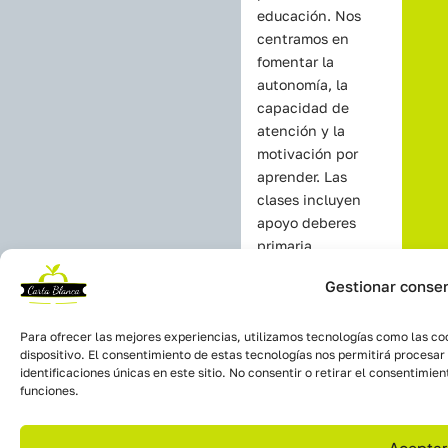
educación. Nos
centramos en
fomentar la
autonomía, la
capacidad de
atención y la
motivación por
aprender. Las
clases incluyen
apoyo deberes
primaria
Valladolid,
Gestionar conse
supervisando y
explicando cada
ejercicio de forma
Para ofrecer las mejores experiencias, utilizamos tecnologías como las co
dispositivo. El consentimiento de estas tecnologías nos permitirá proces
clara. También
identificaciones únicas en este sitio. No consentir o retirar el consentimi
trabajamos la
funciones.
lectura y escritura
primaria Valladolid
Aceptar