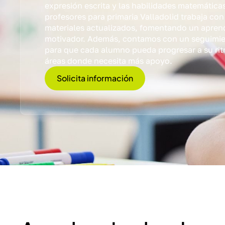
expresión escrita y las habilidades matemática
profesores para primaria Valladolid trabaja co
materiales actualizados, fomentando un aprend
motivador. Además, contamos con un seguimie
para que cada alumno pueda progresar a su rit
áreas donde necesita más apoyo.
Solicita información