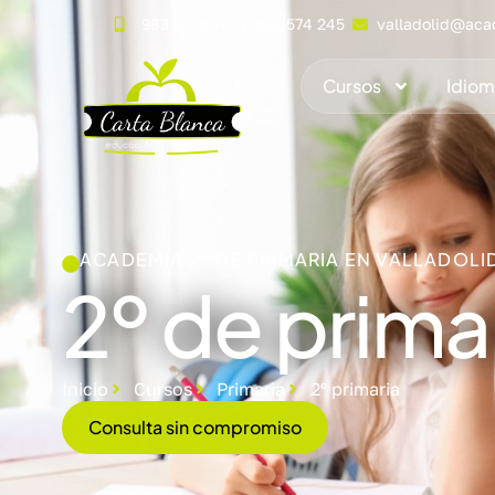
983 13 98 43
/
661 574 245
valladolid@aca
Cursos
Idiom
ACADEMIA 2º DE PRIMARIA EN VALLADOLI
2º de prima
Inicio
Cursos
Primaria
2º primaria
Consulta sin compromiso