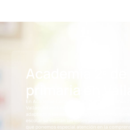
Academia 2º de
primaria en Vall
En Academia Carta Blanca, nuestra academia 2º
Valladolid está especializada en ofrecer un apr
adaptado a las necesidades de cada niño. Sab
escolar se sientan las bases para el éxito acad
que ponemos especial atención en la comprensi