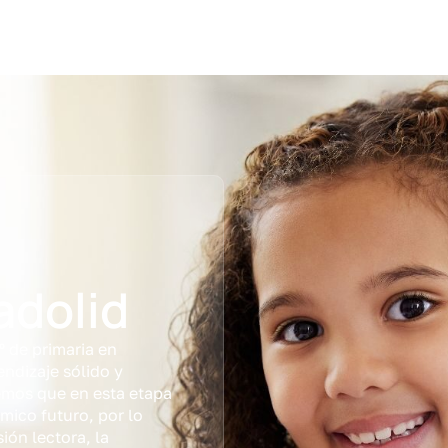
adolid
 de primaria en
endizaje sólido y
emos que en esta etapa
émico futuro, por lo
ón lectora, la