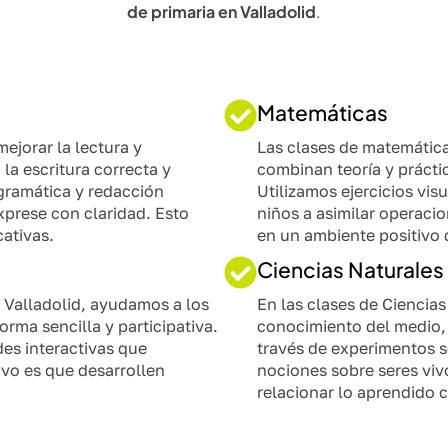
de primaria en Valladolid
.
Matemáticas
ejorar la lectura y
Las clases de matemática
la escritura correcta y
combinan teoría y prácti
 gramática y redacción
Utilizamos ejercicios vis
xprese con claridad. Esto
niños a asimilar operaci
ativas.
en un ambiente positivo 
Ciencias Naturales
n Valladolid, ayudamos a los
En las clases de Ciencia
orma sencilla y participativa.
conocimiento del medio, 
es interactivas que
través de experimentos s
ivo es que desarrollen
nociones sobre seres viv
relacionar lo aprendido c