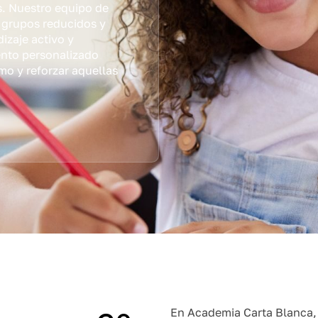
s. Nuestro equipo de
n grupos reducidos y
izaje activo y
nto personalizado
mo y reforzar aquellas
En Academia Carta Blanca, 