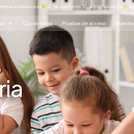
demiacartablanca.es
C. de Gabilondo, 21, 47007 Valladolid
L-
as
Oposiciones
Pruebas de acceso
Nuestro
D
ria